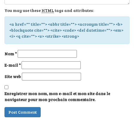
You may use these
HTML
tags and attributes:
<a href="" title=""> <abbr title=""> <acronym title=""> <b>
<blockquote cite=""> <cite> <code> <del datetime=""> <em>
<i> <q cite=""> <s> <strike> <strong>
Nom
*
E-mail
*
Site web
Enregistrer mon nom, mon e-mail et mon site dans le
navigateur pour mon prochain commentaire.