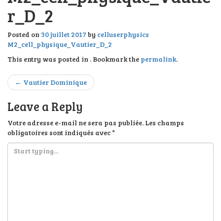
l
r_D_2
e
n
a
Posted on
30 juillet 2017
by
celluserphysics
v
M2_cell_physique_Vautier_D_2
i
This entry was posted in . Bookmark the
permalink
.
g
a
Post
t
←
Vautier Dominique
i
navigation
o
Leave a Reply
n
Votre adresse e-mail ne sera pas publiée.
Les champs
obligatoires sont indiqués avec
*