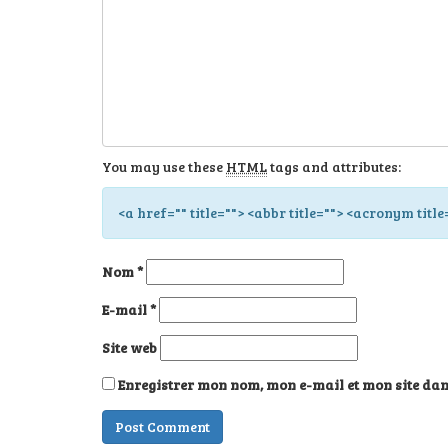
You may use these
HTML
tags and attributes:
<a href="" title=""> <abbr title=""> <acronym title
Nom
*
E-mail
*
Site web
Enregistrer mon nom, mon e-mail et mon site da