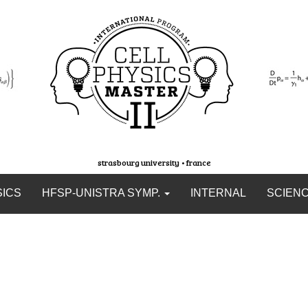
strasbourg university • france
SICS
HFSP-UNISTRA SYMP.
INTERNAL
SCIEN