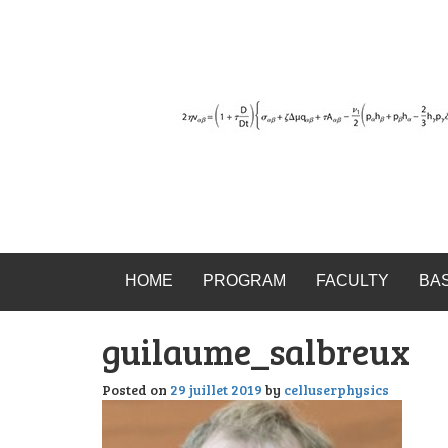
HOME
PROGRAM
FACULTY
BA
guilaume_salbreux
Posted on
29 juillet 2019
by
celluserphysics