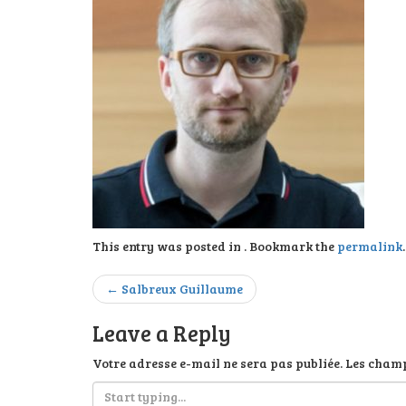
This entry was posted in . Bookmark the
permalink
.
Post
←
Salbreux Guillaume
navigation
Leave a Reply
Votre adresse e-mail ne sera pas publiée.
Les champ