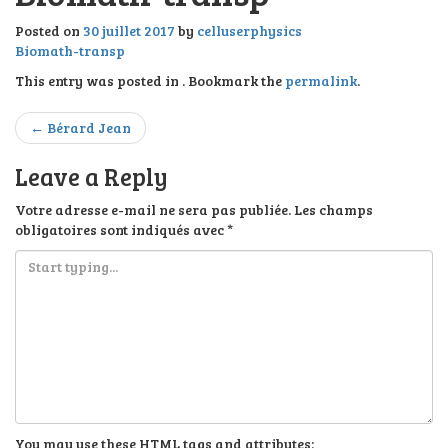
l
e
Posted on
30 juillet 2017
by
celluserphysics
n
Biomath-transp
a
This entry was posted in . Bookmark the
permalink
.
v
i
Post
g
←
Bérard Jean
a
navigation
t
Leave a Reply
i
o
Votre adresse e-mail ne sera pas publiée.
Les champs
n
obligatoires sont indiqués avec
*
You may use these
HTML
tags and attributes: